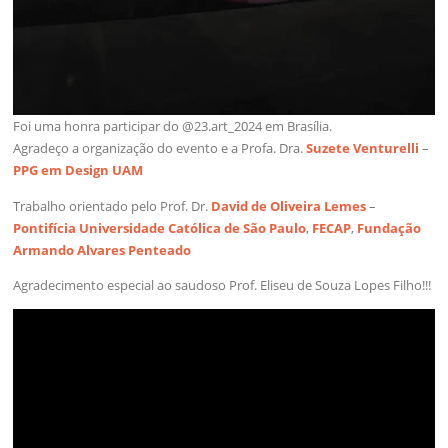
Foi uma honra participar do @23.art_2024 em Brasília.
Agradeço a organização do evento e a Profa. Dra.
Suzete Venturelli
–
PPG em Design UAM
Trabalho orientado pelo Prof. Dr.
David de Oliveira Lemes
–
Pontifícia Universidade Católica de São Paulo
,
FECAP
,
Fundação
Armando Alvares Penteado
Agradecimento especial ao saudoso Prof. Eliseu de Souza Lopes Filho!!!