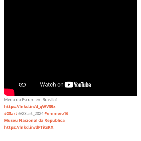
Medo do Escuro em Brasília!
https://lnkd.in/d_qWV39x
#23art
@23.art_2024
#emmeio16
Museu Nacional da República
https://lnkd.in/dFTitsKX