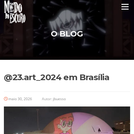
Pular
Menu
para
o
conteúdo
O BLOG
@23.art_2024 em Brasília
maio 30, 2026
Autor:
jbuesso